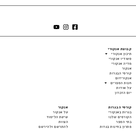
קבוצת אנקורי
תיכון אנקורי
סטודיו אנקורי
מדיה אנקורי
אנקור
קורסי הבגרות
אנקוריזום
חנות הספרים
על אודות
יום הזכרון
קורסי הבגרות
אנקור
בגרות באנקורי
על אנקור
הקורסים שלנו
שיטת הלימוד
בתי הספר
הצוות
פתרון בחינות בגרות
להתרשם ולהירשם