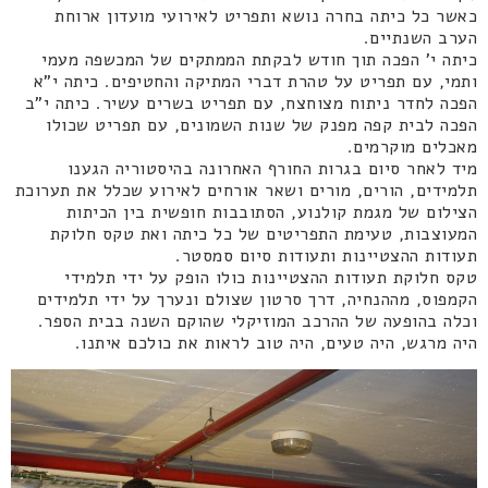
כאשר כל כיתה בחרה נושא ותפריט לאירועי מועדון ארוחת
הערב השנתיים.
כיתה י' הפכה תוך חודש לבקתת הממתקים של המכשפה מעמי
ותמי, עם תפריט על טהרת דברי המתיקה והחטיפים. כיתה י"א
הפכה לחדר ניתוח מצוחצח, עם תפריט בשרים עשיר. כיתה י"ב
הפכה לבית קפה מפנק של שנות השמונים, עם תפריט שכולו
מאכלים מוקרמים.
מיד לאחר סיום בגרות החורף האחרונה בהיסטוריה הגענו
תלמידים, הורים, מורים ושאר אורחים לאירוע שכלל את תערוכת
הצילום של מגמת קולנוע, הסתובבות חופשית בין הכיתות
המעוצבות, טעימת התפריטים של כל כיתה ואת טקס חלוקת
תעודות ההצטיינות ותעודות סיום סמסטר.
טקס חלוקת תעודות ההצטיינות כולו הופק על ידי תלמידי
הקמפוס, מההנחיה, דרך סרטון שצולם ונערך על ידי תלמידים
וכלה בהופעה של ההרכב המוזיקלי שהוקם השנה בבית הספר.
היה מרגש, היה טעים, היה טוב לראות את כולכם איתנו.