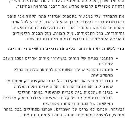
התלמיד שרון, אבל לא מתאימים לעבודה מול התלמידה מעיין,
ולהיות מסוגלים לרכוש מחדש את דרכנו בהוראה ובחינוך.
את התפקיד שלי כמנטור בקמפוס אנקורי פתח תקווה אני תופס
כהזדמנות לחדד ולעודד לדרך הפעולה הזו, ולסייע לכל אחד
מהמורים בחיפוש המתמיד אחר דרכו ובעיצוב זהותו האישית
והייחודית, מול התלמידים, מול הצוות, מול תכנית הלימודים
בהוראה היומיומית ובגיבוש יוזמות מיוחדות וחדשות.
כדי לעשות זאת פיתחנו כלים פדגוגיים חדשיים וייחודים:
הנהגנו צפייה של מורים בשיעורי מורים אחרים ומתן משוב
עמיתים
פיתחנו מערכי שיעור משותפים להוראה בזוגות בחלק
מהמקצועות
הגדרנו מחדש את תפקידם של רכזי המקצוע בקמפוס כמי
שמובילים את צוותי ההוראה אל היעדים ואל ההצלחה
בנינו השתלמות בית ספרית שתעסוק באופן תהליכי
בהתמודדות מול קונפליקטים הצצים בעבודה כחלק מבניית
האישיות של המורה וזהותו המקצועית.
ובעיקר, אנחנו לא נחים על השמרים. אנחנו מתחילים בכל בוקר
מחדש, ולפעמים מתחילים מחדש כמה פעמים ביום אחד.