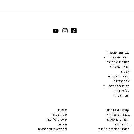
קבוצת אנקורי
תיכון אנקורי
סטודיו אנקורי
מדיה אנקורי
אנקור
קורסי הבגרות
אנקוריזום
חנות הספרים
על אודות
יום הזכרון
קורסי הבגרות
אנקור
בגרות באנקורי
על אנקור
הקורסים שלנו
שיטת הלימוד
בתי הספר
הצוות
פתרון בחינות בגרות
להתרשם ולהירשם