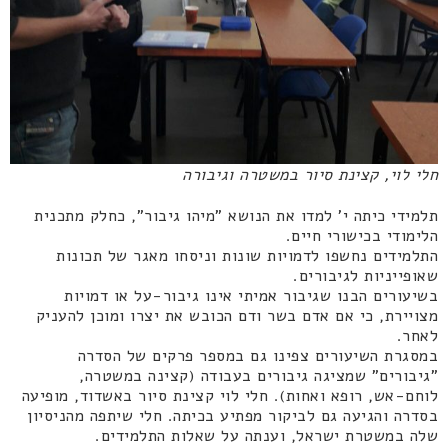
חלי לוי, קצינת סיור במשטרה וגיבורה
תלמידי כיתה י' למדו את הנושא "מיהו גיבור", כחלק מתכנית
הלימודי בכישורי חיים.
התלמידים נחשפו לדמויות שונות וניסחו מאגר של תכונות
שאופייניות לגיבורים.
בשיעורים הבנו שגיבור אמיתי אינו גיבור-על או דמויות
מצויירת, כי אם אדם בשר ודם הכובש את יצרו ומוכן להעניק
לאחר.
במסגרת השיעורים צפינו גם במספר פרקים של הסדרה
"גיבורים" שמציגה גיבורים בעבודה (קצינה במשטרה,
לוחם-אש, רופא ואחות). חלי לוי קצינת סיור באשדוד, מופיעה
בסדרה והגיעה גם לביקור מפתיע בכיתה. חלי שיתפה מהניסיון
שלה במשטרת ישראל, וענתה על שאלות התלמידים.