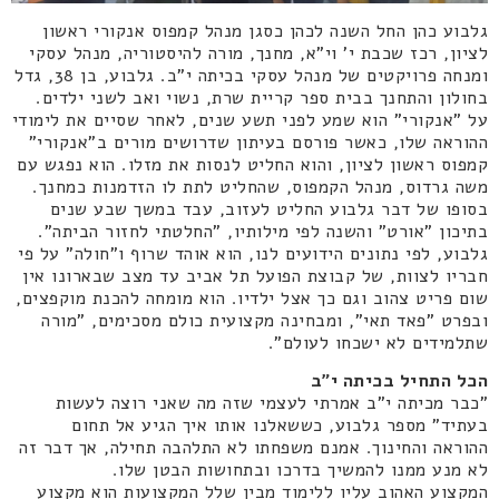
גלבוע כהן החל השנה לכהן כסגן מנהל קמפוס אנקורי ראשון
לציון, רכז שכבת י' וי"א, מחנך, מורה להיסטוריה, מנהל עסקי
ומנחה פרויקטים של מנהל עסקי בכיתה י"ב. גלבוע, בן 38, גדל
בחולון והתחנך בבית ספר קריית שרת, נשוי ואב לשני ילדים.
על "אנקורי" הוא שמע לפני תשע שנים, לאחר שסיים את לימודי
ההוראה שלו, כאשר פורסם בעיתון שדרושים מורים ב"אנקורי"
קמפוס ראשון לציון, והוא החליט לנסות את מזלו. הוא נפגש עם
משה גרדוס, מנהל הקמפוס, שהחליט לתת לו הזדמנות כמחנך.
בסופו של דבר גלבוע החליט לעזוב, עבד במשך שבע שנים
בתיכון "אורט" והשנה לפי מילותיו, "החלטתי לחזור הביתה".
גלבוע, לפי נתונים הידועים לנו, הוא אוהד שרוף ו"חולה" על פי
חבריו לצוות, של קבוצת הפועל תל אביב עד מצב שבארונו אין
שום פריט צהוב וגם כך אצל ילדיו. הוא מומחה להכנת מוקפצים,
ובפרט "פאד תאי", ומבחינה מקצועית כולם מסכימים, "מורה
שתלמידים לא ישכחו לעולם".
הכל התחיל בכיתה י"ב
"כבר מכיתה י"ב אמרתי לעצמי שזה מה שאני רוצה לעשות
בעתיד" מספר גלבוע, כששאלנו אותו איך הגיע אל תחום
ההוראה והחינוך. אמנם משפחתו לא התלהבה תחילה, אך דבר זה
לא מנע ממנו להמשיך בדרכו ובתחושות הבטן שלו.
המקצוע האהוב עליו ללימוד מבין שלל המקצועות הוא מקצוע