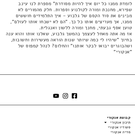
לומדת ממנו כל יום איך להיות מסודרת" מספרת לנו עינב
שפירא, מחנכת ומורה לקולנוע וספרות. חלק מהמורים לא
מבינים את סוד הקסם של גלבוע – איך התלמידים חוששים
ממנו, אך מעריצים אותו כל כך. "הם לא ישכחו אותו לעולם",
טוען אסף גבעתי, מחנך ומורה ללשון ואנגלית.
אז מה אתה מאחל לעצמך בהמשך גלבוע, שאלנו אותו והוא ענה
בחיוך "שיהיו לי כמה שיותר שנות הוראה מעשירות וחשובות,
ושהבוגרים יבואו לבקר אותנו" והחלום? לנהל קמפוס של
"אנקורי"
קבוצת אנקורי
תיכון אנקורי
סטודיו אנקורי
מדיה אנקורי