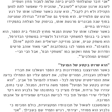
"אני זוכר שהצלחתי להניע כיתה שלמה למכור מזון ושתייה
לטובת ארגון שנקרא "לשובע", שהוכיח לי שאפשר לתת למען
הקהילה ולא רק לקבל", הוא עונה כאשר שאלנו אותו על רגע
מרגש עם תלמידים. הוא מוסיף גם שה"תודה" הגדולה שמגיעה
בסוף שנה מבוגרים מרגשת אותו, בנימוק של הצלחה בתפקידו
ובחירתו בחיים.
כאשר שאלנו אותו על שעות הפנאי מחוץ לכותלי בית הספר, הוא
השיב כי בנוסף למשחקי הכדורגל ולצפייה במשחקי הכדורסל,
הוא משחק טניס, אוהב מוזיקה ישראלית ואת להקת "Dire
straits". הוא מספר לנו בהתלהבות "אני מאוד אוהב סרטים
וסדרות של מתח ואקשן כמו 'משחקי הכס', אבל הכי הכי-
'המתים המהלכים'".
"הוא שרוט בקטע של הפועל"
כאשר התרוצצנו במסדרונות בית הספר ושאלנו את חבריו
לשולחן העבודה, המורים שלנו, את דעתם עליו הם התחילו בדעה
אחת הומריסטית שקדמה לכל- האהדה להפועל תל אביב. "הוא
שרוט בקטע של הפועל" מספר משה גרדוס, המנהל. קובי נחום,
עוזרו של גרדוס, אפילו מציין כי בחתונתו של גלבוע הוא רקד
לצלילי שירי הפועל תוך כדי לבישת הבגדים שמעידים על אהבתו
המרובה.
כשהמשכנו לשאול על תכונותיו המקצועיות, כולם הסכימו כי
גלבוע הוא מסודר, יצירתי, רגיש ותמיד שם בשבילך. "אני