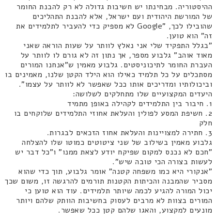
ההיסטוריה. מבחינתו יש חשיבות גדולה לא רק להבנת החומר
של המורשת היהודית ועם ישראל, אלא להבנת התהליכים
שהובילו לכך, "Google לא מספיק כדי להעביר לתלמידים את
זה" הוא טוען.
"בגלל התפקיד שלי אני נאלץ לוותר על שעות הוראה שאני
מאוד אוהב" גלבוע מספר, אך נתון זה לא גורם לו לוותר על
העברת החומר לתיכוניסטים. גלבוע מאמין ש"אנחנו המורים
מסתכלים על כל תלמיד כאילו הוא הילד הקטן שלנו, מאמינים בו
וביכולותיו ומדריכים אותו ככל שאפשר לא לוותר על עצמו".
היעדים המקצועיים שלו מתחלקים לשלושה:
1. חיבור בין התלמידים לקהילה באופן מתמיד
2. חשיפת המסע לפולין והעלאת אחוזי התלמידים שלוקחים בו
חלק
3. חתירה למצויינות והעלאת אחוז הזכאים לבגרות.
גלבוע מאמין בשילוב של שני ציטוטים כמוטו שלו להצלחה
"חכם לא נכנס למקום שפיקח יודע לצאת ממנו" ו"כל דבר יש
לעשות בצורה הכי טובה שיש".
"אנקורי היא כמו משפחה קטנה" אומר גלבוע, תוך כדי שהוא
מסביר שהמבנה והכיתות הקטנות תורמים להרגשה זו, משום שכך
יכול המורה להגיע לכמה שיותר תלמידים. עוד הוא טוען כי
המורים בצוות לא מרבים לעסוק בחשיבות הוותק שלהם ויותר
מונעים למקצוע, והאגו שלהם קטן ככל שאפשר.