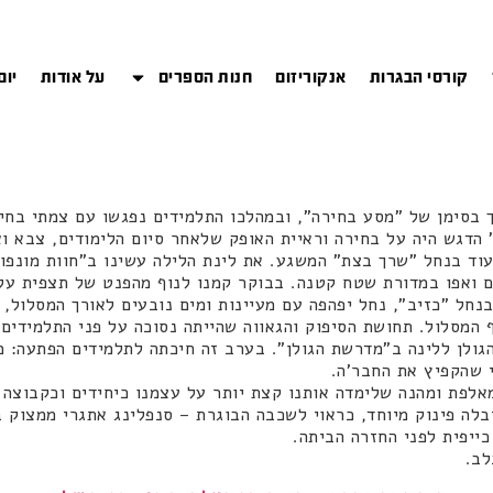
קורסי הבגרות
אנקוריזום
חנות הספרים
על אודות
יום
ך בסימן של "מסע בחירה", ובמהלכו התלמידים נפגשו עם צמתי בחי
 הדגש היה על בחירה וראיית האופק שלאחר סיום הלימודים, צבא ו
וד בנחל "שרך בצת" המשגע. את לינת הלילה עשינו ב"חוות מונפור
ם ואפו במדורת שטח קטנה. בבוקר קמנו לנוף מהפנט של תצפית על
נחל "כזיב", נחל יפהפה עם מעיינות ומים נובעים לאורך המסלול, 
המסלול. תחושת הסיפוק והגאווה שהייתה נסוכה על פני התלמידים 
גולן ללינה ב"מדרשת הגולן". בערב זה חיכתה לתלמידים הפתעה: מ
י שהקפיץ את החבר'ה.
ום השלישי, שכבות ט'-יא' קיימו פעילות O.D.T מאלפת ומהנה שלימדה אותנו קצת יותר על עצמנ
בלה פינוק מיוחד, כראוי לשכבה הבוגרת – סנפלינג אתגרי ממצוק ב
כייפית לפני החזרה הביתה.
לב.