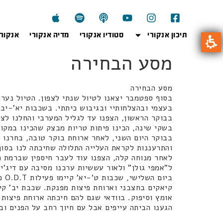
תיכון אנקורי
סטודיו אנקורי
מדיה אנקורי
אנקור
מסע הבחירה
מסע הבחירה
בסוף ספטמבר יצאנו לטיול שנתי לצפון. הטיול נער
בעצמי ובהצלחותיי ובגיבוש כיתתי. בשכבות יא'-יב'
בבוקר הראשון, הצפנו עד לגליל המערבי והחלנו לצע
בשקי שינה, הכינו פיתות טריות מבצק שהכינו במקו
בבוקר היום השני, לאחר ארוחת בוקר טובה, בחרנו ב
והתרעננות לקראת העלייה התלולה שחיכתה לנו בסוף 
לאחר מנוחה קלה, הצפנו עוד לעבר חיספין שברמת ה
ל"אמפי גולן" ולאור עששיות ערכנו מסיבה עם דיג'י
בי
קיאקים בחצבני וארוחת פיצות מפנקת. שכבת יב' קי
אומץ וסיפוק. בוודאי שגם להם חיכתה ארוחת פיצות 
הגענו הביתה עייפים אבל עם חיוך רחב על הפנים וב