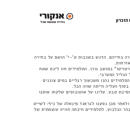
 הזכרון
רה בחייהם. הדגש בשכבות ט'-י' הושם על בחירה
אזרחות.
טויטו" במושב גורן. התלמידים חוו לינת שטח
 הגליל המערבי.
התלמידים נהנו משכשוך רגליים במים צוננים
בסוף העליה הייתה שווה הכל.
סיבת טבע. עלינו על אוטובוסים שלקחו אותנו
ו כיחידים וכקבוצה ולאחר מכן נסענו לגראנד פינאלה של כיף: לשייט
הר הגלבוע. לתלמידים חיכתה חוויה עוצמתית של