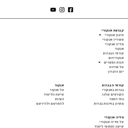
קבוצת אנקורי
תיכון אנקורי
סטודיו אנקורי
מדיה אנקורי
אנקור
קורסי הבגרות
אנקוריזום
חנות הספרים
על אודות
יום הזכרון
קורסי הבגרות
אנקור
בגרות באנקורי
על אנקור
הקורסים שלנו
שיטת הלימוד
בתי הספר
הצוות
פתרון בחינות בגרות
להתרשם ולהירשם
מדיה אנקורי
על מדיה אנקורי
שיטה ותחומי לימוד