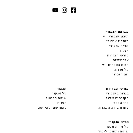
קבוצת אנקורי
תיכון אנקורי
סטודיו אנקורי
מדיה אנקורי
אנקור
קורסי הבגרות
אנקוריזום
חנות הספרים
על אודות
יום הזכרון
קורסי הבגרות
אנקור
בגרות באנקורי
על אנקור
הקורסים שלנו
שיטת הלימוד
בתי הספר
הצוות
פתרון בחינות בגרות
להתרשם ולהירשם
מדיה אנקורי
על מדיה אנקורי
שיטה ותחומי לימוד