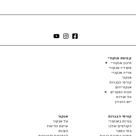
קבוצת אנקורי
תיכון אנקורי
סטודיו אנקורי
מדיה אנקורי
אנקור
קורסי הבגרות
אנקוריזום
חנות הספרים
על אודות
יום הזכרון
קורסי הבגרות
אנקור
בגרות באנקורי
על אנקור
הקורסים שלנו
שיטת הלימוד
בתי הספר
הצוות
פתרון בחינות בגרות
להתרשם ולהירשם