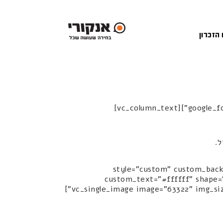
 הזכרון
google_fo
ל.
vc_column_te="חזרה לצוות סטודיו" style="custom" custom_background="#90cff1"
custom_text="#ffffff" shape="
1490224084597-4-81490261147858|||"][/vc_column][vc_column width="1/6"][vc_single_image image="63322" img_size="full" alignment="right"]