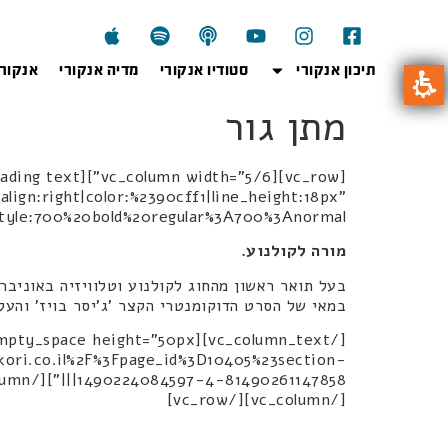
תיכון אנקורי
סטודיו אנקורי
מדיה אנקורי
אנקור
מתן גור
lign:right|color:%2390cff1|line_height:18px"
0bold%20regular%3A700%3Anormal"][vc_column_text]
מורה לקולנוע.
בעל תואר ראשון מהחוג לקולנוע וטלוויזיה באוניב
במאי של הסרט הדוקומנטרי הקצר 'ג'יסר בויז' והעלי
nkori.co.il%2F%3Fpage_id%3D10405%23section-
[/vc_column][/vc_row]