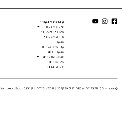
קבוצת אנקורי
תיכון אנקורי
סטודיו אנקורי
מדיה אנקורי
אנקור
קורסי הבגרות
אנקוריזום
חנות הספרים
על אודות
יום הזכרון
- כל הזכויות שמורות לאנקורי | אתר:
סודה
| עיצוב:
©2020
LuckyBox. הצהרת פרטיות