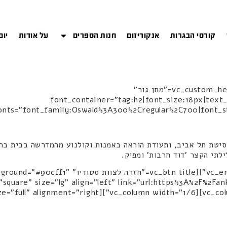
קורסי הבגרות
אנקוריזום
חנות הספרים
על אודות
יום
[vc_row][vc_column width="5/6"][vc_custom_heading text="מתן גור"
font_container="tag:h2|font_size:18px|text_a
nts="font_family:Oswald%3A300%2Cregular%2C700|font_style:700%2
רסיטת תל אביב, ותעודת הוראה באמנות וקולנוע מהמדרשה בבית בר
לתי הקצר 'דוד חרבות' ומפיק.
[/xt][vc_empty_space height="50px"][vc_btn title
square" size="lg" align="left" link="url:https%3A%2F%2Fa