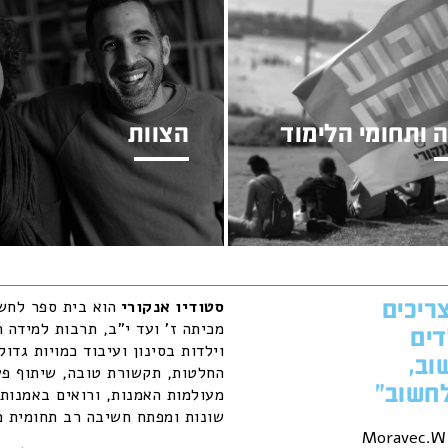
 ותחומי הלימוד
הצוות
צריכים
סטודיו אנקורי
הוא
בית ספר לחשי
מכיתה ז' ועד י"ב,
תרבות למידה ר
דים
וילדות בסינון ועיבוד כמויות גדו
וב,
החלטות, תקשורת טובה, שיתוף פע
חשוב"
מעולמות האמנות, ורואים באמנות 
שונות ומפתח חשיבה רב תחומית 