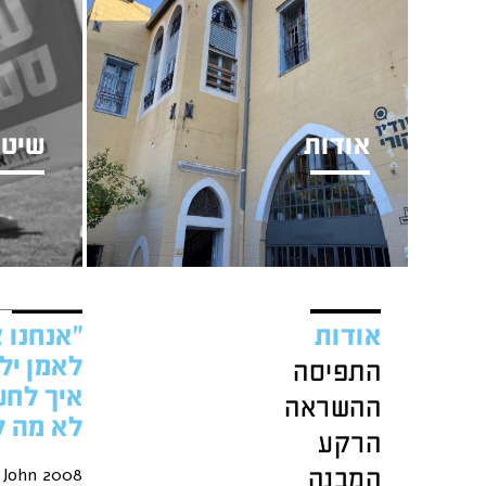
אודות
שיטה
אודות
"אנחנו 
לאמן יל
התפיסה
איך לחש
ההשראה
לא מה ל
הרקע
המבנה
2008 Moravec.W John