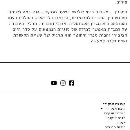
פורים.
המגזין – משודר בימי שלישי בשעה 15:00 – הוא במה לשיחה
ומפגש בין המורים לתלמידים, הזדמנות לדיאלוג והחלפת דעות
והתוצאה היא מגזין אקטואליה חינוכי וחברתי. תהליך העבודה
על המגזין מאפשר למידה של סוגיות הנמצאות על סדר היום
הציבורי והבית ספרי והתוצר הוא תרגול של עשיית תקשורת
ושיח הלכה למעשה.
קבוצת אנקורי
תיכון אנקורי
סטודיו אנקורי
מדיה אנקורי
אנקור
קורסי הבגרות