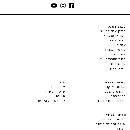
קבוצת אנקורי
תיכון אנקורי
סטודיו אנקורי
מדיה אנקורי
אנקור
קורסי הבגרות
אנקוריזום
חנות הספרים
על אודות
יום הזכרון
קורסי הבגרות
אנקור
בגרות באנקורי
על אנקור
הקורסים שלנו
שיטת הלימוד
בתי הספר
הצוות
פתרון בחינות בגרות
להתרשם ולהירשם
מדיה אנקורי
על מדיה אנקורי
שיטה ותחומי לימוד
הצוות