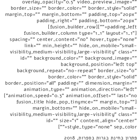
overlay_opacity="0.5" video_preview_image=""
border_size="" border_color="" border_style="solid"
margin_top="" margin_bottom="" padding_top="20px"
padding_right="" padding_bottom="20px"
padding_left=""][fusion_builder_row]
[fusion_builder_column type="1_1" layout="1_1"
spacing="" center_content="no" hover_type="none"
link="" min_height="" hide_on_mobile="small-
visibility,medium-visibility,large-visibility" class=""
id="" background_color="" background_image=""
background_position="left top"
background_repeat="no-repeat" border_size="0"
border_color="" border_style="solid"
border_position="all" padding="" dimension_margin=""
animation_type="" animation_direction="left"
animation_speed="0.3" animation_offset="" last="no"]
[fusion_title hide_pop_tinymce="" margin_top=""
margin_bottom="" hide_on_mobile="small-
visibility,medium-visibility,large-visibility" class=""
id="" size="1" content_align="center"
style_type="none" sep_color=""]
פתרון בחינת בגרות בספרות, 2018