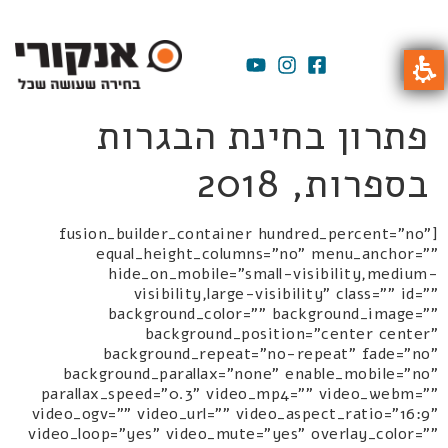
פתרון בחינת הבגרות
בספרות, 2018
[fusion_builder_container hundred_percent="no"
equal_height_columns="no" menu_anchor=""
hide_on_mobile="small-visibility,medium-
visibility,large-visibility" class="" id=""
background_color="" background_image=""
background_position="center center"
background_repeat="no-repeat" fade="no"
background_parallax="none" enable_mobile="no"
parallax_speed="0.3" video_mp4="" video_webm=""
video_ogv="" video_url="" video_aspect_ratio="16:9"
video_loop="yes" video_mute="yes" overlay_color=""