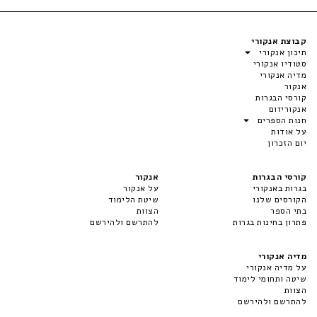
קבוצת אנקורי
תיכון אנקורי
סטודיו אנקורי
מדיה אנקורי
אנקור
קורסי הבגרות
אנקוריזום
חנות הספרים
על אודות
יום הזכרון
קורסי הבגרות
אנקור
בגרות באנקורי
על אנקור
הקורסים שלנו
שיטת הלימוד
בתי הספר
הצוות
פתרון בחינות בגרות
להתרשם ולהירשם
מדיה אנקורי
על מדיה אנקורי
שיטה ותחומי לימוד
הצוות
להתרשם ולהירשם