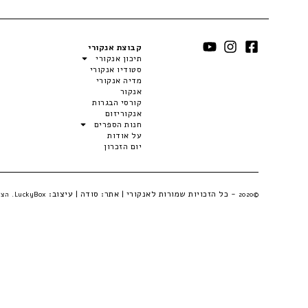
קבוצת אנקורי
תיכון אנקורי
סטודיו אנקורי
מדיה אנקורי
אנקור
קורסי הבגרות
אנקוריזום
חנות הספרים
על אודות
יום הזכרון
- כל הזכויות שמורות לאנקורי | אתר:
סודה
| עיצוב:
©2020
LuckyBox. הצהרת פרטיות