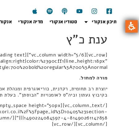
תיכון אנקורי
סטודיו אנקורי
מדיה אנקורי
אנקור
ענת כ"ץ
lign:right|color:%2390cff1|line_height:18px"
0bold%20regular%3A700%3Anormal"][vc_column_text]
מורה למחול.
בקיבוץ געתון וביה"ס לאומנויות "הבוסתן". בעלת ת
nkori.co.il%2F%3Fpage_id%3D10405%23section-
[/vc_column][/vc_row]