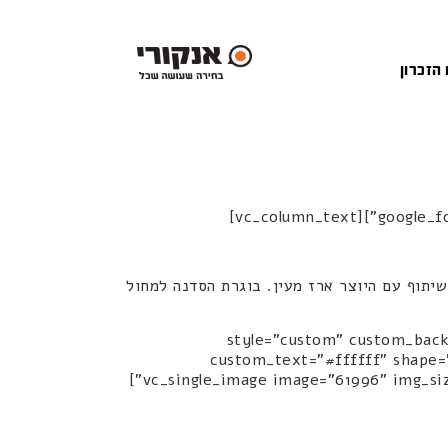
 הזכרון
google_fo
תחומית, רקדנית, כוריאוגרפית ומנהלת אמנותית של פסטיבל "אינטימדאנס" בתיאטרון תמונע 2017-2018, בשיתוף עם היוצר ארז מעין. בוגרת הסדנה למחול
vc_column_te="חזרה לצוות סטודיו" style="custom" custom_background="#90cff1"
custom_text="#ffffff" shape="
1490224084597-4-81490261147858|||"][/vc_column][vc_column width="1/6"][vc_single_image image="61996" img_size="full" alignment="right"]