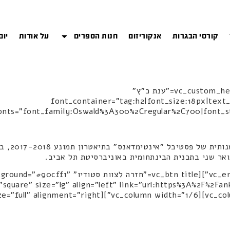
קורסי הבגרות
אנקוריזום
חנות הספרים
על אודות
יום
[vc_row][vc_column width="5/6"][vc_custom_heading text="ענת כ"ץ"
font_container="tag:h2|font_size:18px|text_a
nts="font_family:Oswald%3A300%2Cregular%2C700|font_style:700%2
יוצרת רב 
ואר שני בתכנית הבינתחומית באוניברסיטת תל אביב.
[/xt][vc_empty_space height="50px"][vc_btn title
square" size="lg" align="left" link="url:https%3A%2F%2Fa