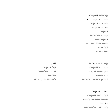
קבוצת אנקורי
תיכון אנקורי
סטודיו אנקורי
מדיה אנקורי
אנקור
קורסי הבגרות
אנקוריזום
חנות הספרים
על אודות
יום הזכרון
קורסי הבגרות
אנקור
בגרות באנקורי
על אנקור
הקורסים שלנו
שיטת הלימוד
בתי הספר
הצוות
פתרון בחינות בגרות
להתרשם ולהירשם
מדיה אנקורי
על מדיה אנקורי
שיטה ותחומי לימוד
הצוות
להתרשם ולהירשם