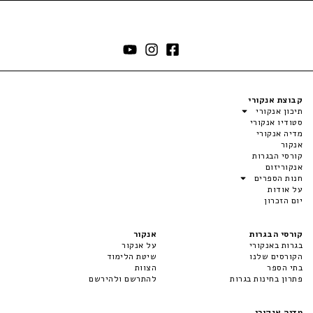
קבוצת אנקורי
תיכון אנקורי
סטודיו אנקורי
מדיה אנקורי
אנקור
קורסי הבגרות
אנקוריזום
חנות הספרים
על אודות
יום הזכרון
קורסי הבגרות
אנקור
בגרות באנקורי
על אנקור
הקורסים שלנו
שיטת הלימוד
בתי הספר
הצוות
פתרון בחינות בגרות
להתרשם ולהירשם
מדיה אנקורי