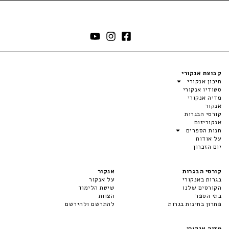
קבוצת אנקורי
תיכון אנקורי
סטודיו אנקורי
מדיה אנקורי
אנקור
קורסי הבגרות
אנקוריזום
חנות הספרים
על אודות
יום הזכרון
קורסי הבגרות
אנקור
בגרות באנקורי
על אנקור
הקורסים שלנו
שיטת הלימוד
בתי הספר
הצוות
פתרון בחינות בגרות
להתרשם ולהירשם
מדיה אנקורי