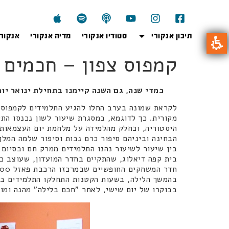
תיכון אנקורי
סטודיו אנקורי
מדיה אנקורי
אנקור
קמפוס צפון – חכמים 
כמדי שנה, גם השנה קיימנו בתחילת ינואר יו
לקראת שמונה בערב החלו להגיע התלמידים לקמפוס ו
מקורית. כך לדוגמא, במסגרת שיעור לשון נכנסו התל
היסטוריה, וכחלק מהלמידה על מלחמת יום העצמאות,
הבחינה וביניהם סיפור כרם נבות וסיפור שלמה המלך
בין שיעור לשיעור נהנו התלמידים ממרק חם ובסיום
בית קפה דיאלוג, שהתקיים בחדר המועדון, שעוצב כ
חדר המשחקים החופשיים שבמרכזו הרכבת פאזל 2000 חלקים בה השתתפו תלמידים רבים לאורך הלילה.
בהמשך הלילה, בשעות הקטנות התחלקו התלמידים בי
בבוקרו של יום שישי, לאחר "חכם בלילה" מהנה ומוצ