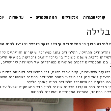
קורסי הבגרות
אנקוריזום
חנות הספרים
על אודות
יום
בלילה
ם למידה הפוך בו התלמידים קיבלו בוקר חופשי והגיעו לבית ה
הלימודים התחילו. התלמידים נהנו ממערכי שיעורים חווייתיים לק
מידים ל"בית משפט לשוני" בו ניהלו דיונים והכרעות בנושאי הלימו
 בנו התלמידים דגמים מחומרים ממוחזרים של השיירות לירושלים, 
.
 רצועות השיעורים, קצת אחרי חצות, זכו התלמידים לארוחה לילית
מועדון ג'אז קטן ובו הופיעו מספר תלמידים בנגינה כשהמורים מש
ן חדרים בהם הוקרנו סרטים שונים לבין חדר המשחקים שפעל עד ה
לח במיוחד, התפזרו התלמידים והמורים לבתיהם.