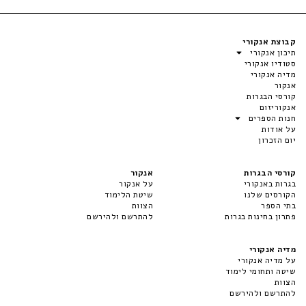
קבוצת אנקורי
תיכון אנקורי
סטודיו אנקורי
מדיה אנקורי
אנקור
קורסי הבגרות
אנקוריזום
חנות הספרים
על אודות
יום הזכרון
קורסי הבגרות
אנקור
בגרות באנקורי
על אנקור
הקורסים שלנו
שיטת הלימוד
בתי הספר
הצוות
פתרון בחינות בגרות
להתרשם ולהירשם
מדיה אנקורי
על מדיה אנקורי
שיטה ותחומי לימוד
הצוות
להתרשם ולהירשם