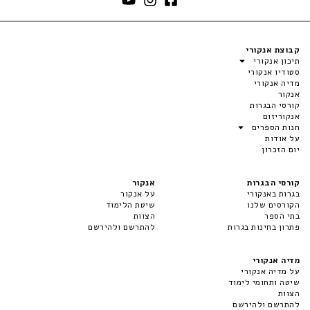
קבוצת אנקורי
תיכון אנקורי
סטודיו אנקורי
מדיה אנקורי
אנקור
קורסי הבגרות
אנקוריזום
חנות הספרים
על אודות
יום הזכרון
קורסי הבגרות
אנקור
בגרות באנקורי
על אנקור
הקורסים שלנו
שיטת הלימוד
בתי הספר
הצוות
פתרון בחינות בגרות
להתרשם ולהירשם
מדיה אנקורי
על מדיה אנקורי
שיטה ותחומי לימוד
הצוות
להתרשם ולהירשם