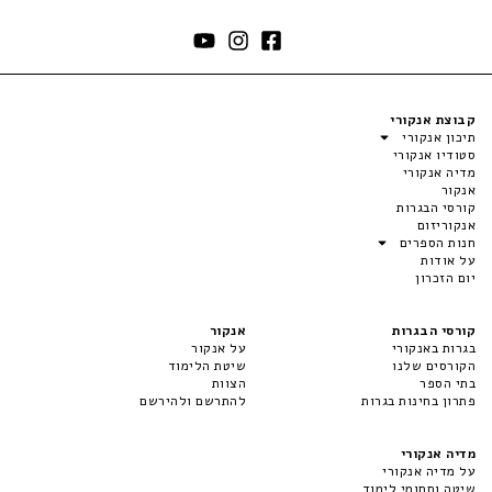
קבוצת אנקורי
תיכון אנקורי
סטודיו אנקורי
מדיה אנקורי
אנקור
קורסי הבגרות
אנקוריזום
חנות הספרים
על אודות
יום הזכרון
קורסי הבגרות
אנקור
בגרות באנקורי
על אנקור
הקורסים שלנו
שיטת הלימוד
בתי הספר
הצוות
פתרון בחינות בגרות
להתרשם ולהירשם
מדיה אנקורי
על מדיה אנקורי
שיטה ותחומי לימוד