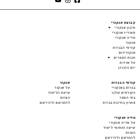
קבוצת אנקורי
תיכון אנקורי
סטודיו אנקורי
מדיה אנקורי
אנקור
קורסי הבגרות
אנקוריזום
חנות הספרים
על אודות
יום הזכרון
קורסי הבגרות
אנקור
בגרות באנקורי
על אנקור
הקורסים שלנו
שיטת הלימוד
בתי הספר
הצוות
פתרון בחינות בגרות
להתרשם ולהירשם
מדיה אנקורי
על מדיה אנקורי
שיטה ותחומי לימוד
הצוות
להתרשם ולהירשם