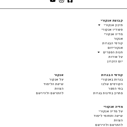
קבוצת אנקורי
תיכון אנקורי
סטודיו אנקורי
מדיה אנקורי
אנקור
קורסי הבגרות
אנקוריזום
חנות הספרים
על אודות
יום הזכרון
קורסי הבגרות
אנקור
בגרות באנקורי
על אנקור
הקורסים שלנו
שיטת הלימוד
בתי הספר
הצוות
פתרון בחינות בגרות
להתרשם ולהירשם
מדיה אנקורי
על מדיה אנקורי
שיטה ותחומי לימוד
הצוות
להתרשם ולהירשם