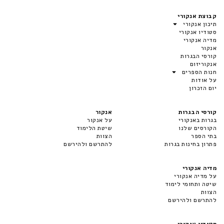
קבוצת אנקורי
תיכון אנקורי
סטודיו אנקורי
מדיה אנקורי
אנקור
קורסי הבגרות
אנקוריזום
חנות הספרים
על אודות
יום הזכרון
קורסי הבגרות
אנקור
בגרות באנקורי
על אנקור
הקורסים שלנו
שיטת הלימוד
בתי הספר
הצוות
פתרון בחינות בגרות
להתרשם ולהירשם
מדיה אנקורי
על מדיה אנקורי
שיטה ותחומי לימוד
הצוות
להתרשם ולהירשם
סטודיו אנקורי