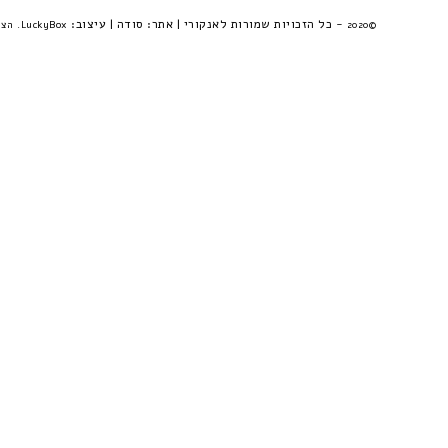
- כל הזכויות שמורות לאנקורי | אתר:
סודה
| עיצוב:
©2020
LuckyBox. הצהרת פרטיות