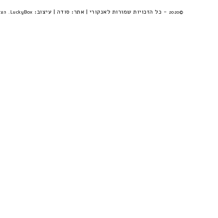
- כל הזכויות שמורות לאנקורי | אתר:
סודה
| עיצוב:
©2020
LuckyBox. הצהרת פרטיות