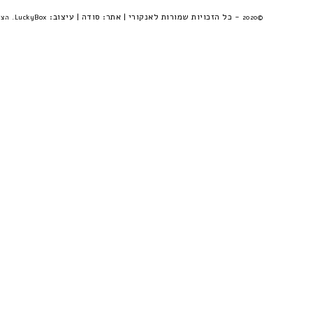
- כל הזכויות שמורות לאנקורי | אתר:
סודה
| עיצוב:
©2020
LuckyBox. הצהרת פרטיות