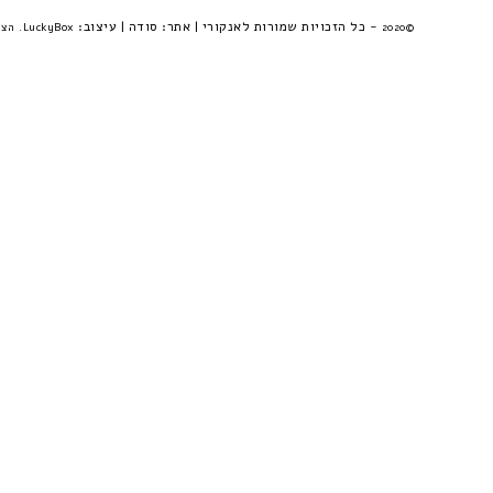
- כל הזכויות שמורות לאנקורי | אתר:
סודה
| עיצוב:
©2020
LuckyBox. הצהרת פרטיות