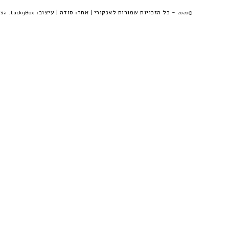
- כל הזכויות שמורות לאנקורי | אתר:
סודה
| עיצוב:
©2020
LuckyBox. הצהרת פרטיות