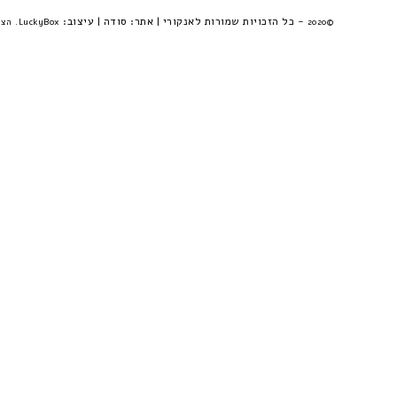
- כל הזכויות שמורות לאנקורי | אתר:
סודה
| עיצוב:
©2020
LuckyBox. הצהרת פרטיות