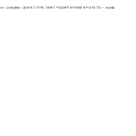
- כל הזכויות שמורות לאנקורי | אתר:
סודה
| עיצוב:
©2020
LuckyBox. הצהרת פרטיות