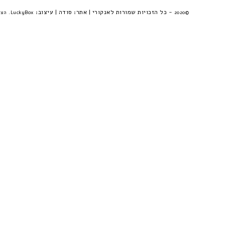
- כל הזכויות שמורות לאנקורי | אתר:
סודה
| עיצוב:
©2020
LuckyBox. הצהרת פרטיות