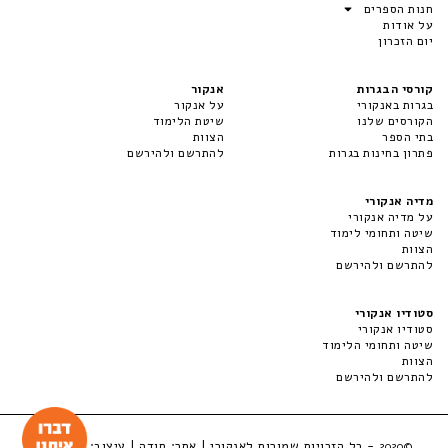
חנות הספרים
על אודות
יום הזכרון
קורסי הבגרות
אנקור
בגרות באנקורי
על אנקור
הקורסים שלנו
שיטת הלימוד
בתי הספר
הצוות
פתרון בחינות בגרות
להתרשם ולהירשם
מדיה אנקורי
על מדיה אנקורי
שיטה ותחומי לימוד
הצוות
להתרשם ולהירשם
סטודיו אנקורי
סטודיו אנקורי
שיטה ותחומי הלימוד
הצוות
להתרשם ולהירשם
- כל הזכויות שמורות לאנקורי | אתר:
סודה
| עיצוב:
LuckyBox
©2020