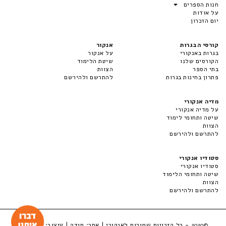
חנות הספרים
על אודות
יום הזכרון
קורסי הבגרות
אנקור
בגרות באנקורי
על אנקור
הקורסים שלנו
שיטת הלימוד
בתי הספר
הצוות
פתרון בחינות בגרות
להתרשם ולהירשם
מדיה אנקורי
על מדיה אנקורי
שיטה ותחומי לימוד
הצוות
להתרשם ולהירשם
סטודיו אנקורי
סטודיו אנקורי
שיטה ותחומי הלימוד
הצוות
להתרשם ולהירשם
- כל הזכויות שמורות לאנקורי | אתר:
סודה
| עיצוב:
LuckyBox
©2020