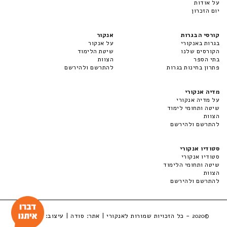
על אודות
יום הזכרון
קורסי הבגרות
אנקור
בגרות באנקורי
על אנקור
הקורסים שלנו
שיטת הלימוד
בתי הספר
הצוות
פתרון בחינות בגרות
להתרשם ולהירשם
מדיה אנקורי
על מדיה אנקורי
שיטה ותחומי לימוד
הצוות
להתרשם ולהירשם
סטודיו אנקורי
סטודיו אנקורי
שיטה ותחומי הלימוד
הצוות
להתרשם ולהירשם
- כל הזכויות שמורות לאנקורי | אתר:
סודה
| עיצוב:
LuckyBox
©2020