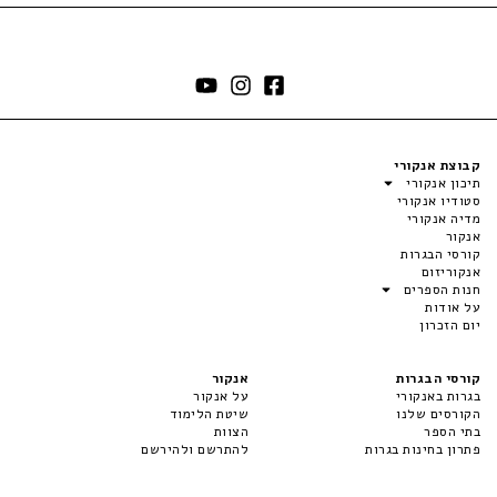
קבוצת אנקורי
תיכון אנקורי
סטודיו אנקורי
מדיה אנקורי
אנקור
קורסי הבגרות
אנקוריזום
חנות הספרים
על אודות
יום הזכרון
קורסי הבגרות
אנקור
בגרות באנקורי
על אנקור
הקורסים שלנו
שיטת הלימוד
בתי הספר
הצוות
פתרון בחינות בגרות
להתרשם ולהירשם