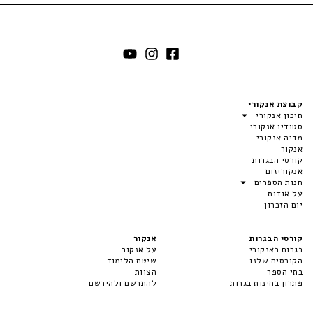
קבוצת אנקורי
תיכון אנקורי
סטודיו אנקורי
מדיה אנקורי
אנקור
קורסי הבגרות
אנקוריזום
חנות הספרים
על אודות
יום הזכרון
קורסי הבגרות
אנקור
בגרות באנקורי
על אנקור
הקורסים שלנו
שיטת הלימוד
בתי הספר
הצוות
פתרון בחינות בגרות
להתרשם ולהירשם