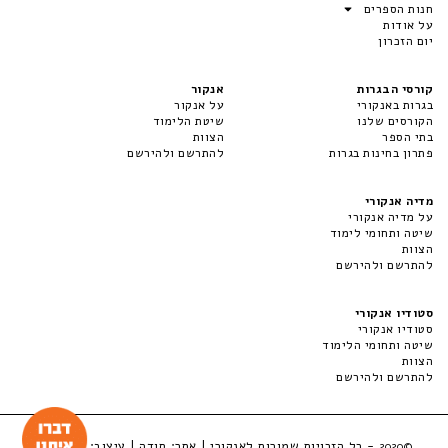
חנות הספרים
על אודות
יום הזכרון
קורסי הבגרות
אנקור
בגרות באנקורי
על אנקור
הקורסים שלנו
שיטת הלימוד
בתי הספר
הצוות
פתרון בחינות בגרות
להתרשם ולהירשם
מדיה אנקורי
על מדיה אנקורי
שיטה ותחומי לימוד
הצוות
להתרשם ולהירשם
סטודיו אנקורי
סטודיו אנקורי
שיטה ותחומי הלימוד
הצוות
להתרשם ולהירשם
- כל הזכויות שמורות לאנקורי | אתר:
סודה
| עיצוב:
LuckyBox
©2020