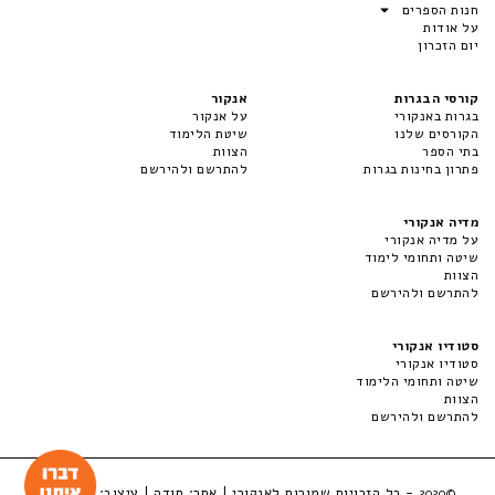
חנות הספרים
על אודות
יום הזכרון
קורסי הבגרות
אנקור
בגרות באנקורי
על אנקור
הקורסים שלנו
שיטת הלימוד
בתי הספר
הצוות
פתרון בחינות בגרות
להתרשם ולהירשם
מדיה אנקורי
על מדיה אנקורי
שיטה ותחומי לימוד
הצוות
להתרשם ולהירשם
סטודיו אנקורי
סטודיו אנקורי
שיטה ותחומי הלימוד
הצוות
להתרשם ולהירשם
- כל הזכויות שמורות לאנקורי | אתר:
סודה
| עיצוב:
LuckyBox
©2020