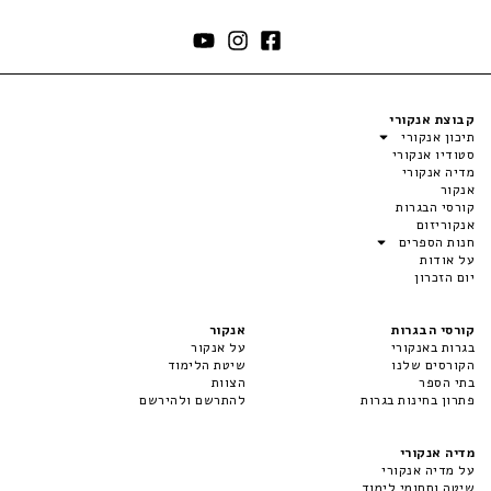
קבוצת אנקורי
תיכון אנקורי
סטודיו אנקורי
מדיה אנקורי
אנקור
קורסי הבגרות
אנקוריזום
חנות הספרים
על אודות
יום הזכרון
קורסי הבגרות
אנקור
בגרות באנקורי
על אנקור
הקורסים שלנו
שיטת הלימוד
בתי הספר
הצוות
פתרון בחינות בגרות
להתרשם ולהירשם
מדיה אנקורי
על מדיה אנקורי
שיטה ותחומי לימוד