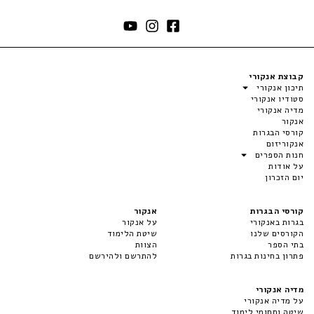
קבוצת אנקורי
תיכון אנקורי
סטודיו אנקורי
מדיה אנקורי
אנקור
קורסי הבגרות
אנקוריזום
חנות הספרים
על אודות
יום הזכרון
קורסי הבגרות
אנקור
בגרות באנקורי
על אנקור
הקורסים שלנו
שיטת הלימוד
בתי הספר
הצוות
פתרון בחינות בגרות
להתרשם ולהירשם
מדיה אנקורי
על מדיה אנקורי
שיטה ותחומי לימוד