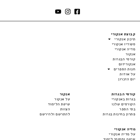
קבוצת אנקורי
תיכון אנקורי
סטודיו אנקורי
מדיה אנקורי
אנקור
קורסי הבגרות
אנקוריזום
חנות הספרים
על אודות
יום הזכרון
קורסי הבגרות
אנקור
בגרות באנקורי
על אנקור
הקורסים שלנו
שיטת הלימוד
בתי הספר
הצוות
פתרון בחינות בגרות
להתרשם ולהירשם
מדיה אנקורי
על מדיה אנקורי
שיטה ותחומי לימוד