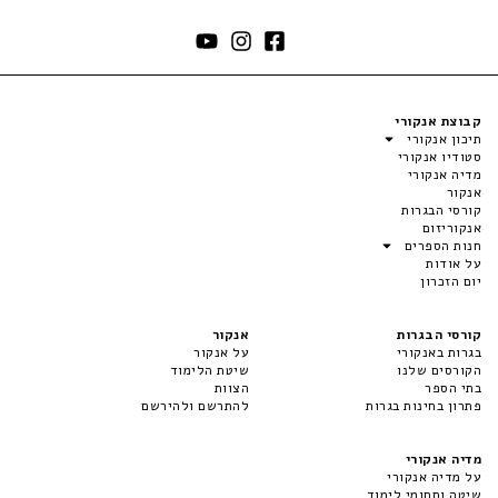
קבוצת אנקורי
תיכון אנקורי
סטודיו אנקורי
מדיה אנקורי
אנקור
קורסי הבגרות
אנקוריזום
חנות הספרים
על אודות
יום הזכרון
קורסי הבגרות
אנקור
בגרות באנקורי
על אנקור
הקורסים שלנו
שיטת הלימוד
בתי הספר
הצוות
פתרון בחינות בגרות
להתרשם ולהירשם
מדיה אנקורי
על מדיה אנקורי
שיטה ותחומי לימוד