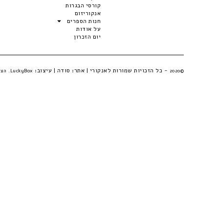
קורסי הבגרות
אנקוריזום
חנות הספרים
על אודות
יום הזכרון
- כל הזכויות שמורות לאנקורי | אתר:
סודה
| עיצוב:
©2020
LuckyBox. הצהרת פרטיות