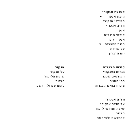
קבוצת אנקורי
תיכון אנקורי
סטודיו אנקורי
מדיה אנקורי
אנקור
קורסי הבגרות
אנקוריזום
חנות הספרים
על אודות
יום הזכרון
קורסי הבגרות
אנקור
בגרות באנקורי
על אנקור
הקורסים שלנו
שיטת הלימוד
בתי הספר
הצוות
פתרון בחינות בגרות
להתרשם ולהירשם
מדיה אנקורי
על מדיה אנקורי
שיטה ותחומי לימוד
הצוות
להתרשם ולהירשם