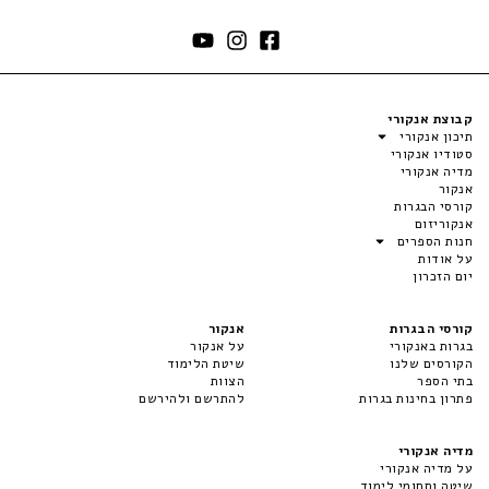
קבוצת אנקורי
תיכון אנקורי
סטודיו אנקורי
מדיה אנקורי
אנקור
קורסי הבגרות
אנקוריזום
חנות הספרים
על אודות
יום הזכרון
קורסי הבגרות
אנקור
בגרות באנקורי
על אנקור
הקורסים שלנו
שיטת הלימוד
בתי הספר
הצוות
פתרון בחינות בגרות
להתרשם ולהירשם
מדיה אנקורי
על מדיה אנקורי
שיטה ותחומי לימוד