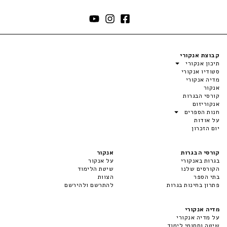
קבוצת אנקורי
תיכון אנקורי
סטודיו אנקורי
מדיה אנקורי
אנקור
קורסי הבגרות
אנקוריזום
חנות הספרים
על אודות
יום הזכרון
קורסי הבגרות
אנקור
בגרות באנקורי
על אנקור
הקורסים שלנו
שיטת הלימוד
בתי הספר
הצוות
פתרון בחינות בגרות
להתרשם ולהירשם
מדיה אנקורי
על מדיה אנקורי
שיטה ותחומי לימוד