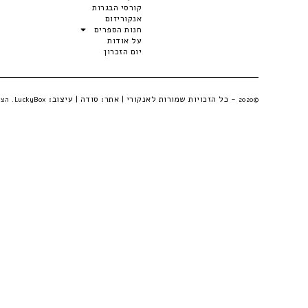
קורסי הבגרות
אנקוריזום
חנות הספרים
על אודות
יום הזכרון
- כל הזכויות שמורות לאנקורי | אתר:
סודה
| עיצוב:
©2020
LuckyBox. הצהרת פרטיות