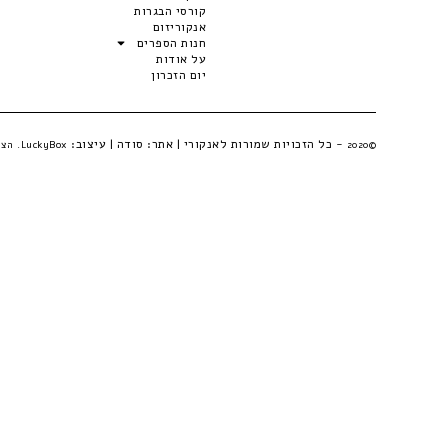
קורסי הבגרות
אנקוריזום
חנות הספרים
על אודות
יום הזכרון
- כל הזכויות שמורות לאנקורי | אתר:
סודה
| עיצוב:
©2020
LuckyBox. הצהרת פרטיות